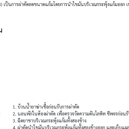
val) เป็นการผ่าตัดลดขนาดแก้มโดยการนำไขมันบริเวณกระพุ้งแก้มออก
เ
ม
ม
บ้วนน้ำยาฆ่าเชื้อก่อนรับการผ่าตัด
นอนพักในห้องผ่าตัด เพื่อตรวจวัดความดันโลหิต ชีพจรก่อนรั
ฉีดยาชาบริเวณกระพุ้งแก้มทั้งสองข้าง
ผ่าตัดนำไขมันบริเวณกระพุ้งแก้มทั้งสองข้างออก และเย็บแผล