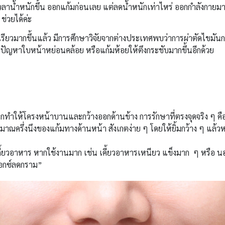
เวลาน้ำหนักขึ้น ออกแก้มก่อนเลย แต่ลดน้ำหนักเท่าไหร่ ออกกำลังกายม
ช่วยได้ค่ะ
รียวมากขึ้นแล้ว มีการศึกษาวิจัยจากต่างประเทศพบว่าการผ่าตัดไขมัน
ก้ไขปัญหาใบหน้าหย่อนคล้อย หรือแก้มห้อยให้ตึงกระชับมากขึ้นอีกด้วย
กทำให้โครงหน้าบานและกว้างออกด้านข้าง การรักษาที่ตรงจุดจริง ๆ คื
ระมาณครึ่งนึงของแก้มทางด้านหน้า สังเกตง่าย ๆ โดยให้ยิ้มกว้าง ๆ แล้
ดเคี้ยวอาหาร หากใช้งานมาก เช่น เคี้ยวอาหารเหนียว แข็งมาก ๆ หรือ 
๊อกซ์ลดกราม”