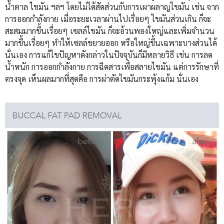
น้ำตาล ไขมัน ฯลฯ โดยไม่ได้สัดส่วนกับการเผาผลาญไขมัน เช่น จาก
การออกกำลังกาย เมื่อระยะเวลาผ่านไปเรื่อยๆ ไขมันส่วนเกิน ก็จะ
สะสมมากขึ้นเรื่อยๆ เซลล์ไขมัน ก็จะอ้วนพองใหญ่และเพิ่มจำนวน
มากขึ้นเรื่อยๆ ทำให้เซลล์ขยายออก หรือใหญ่ขึ้นเฉพาะบางส่วนได้
นั่นเอง การแก้ไขปัญหาดังกล่าวในปัจจุบันก็มีหลายวิธี เช่น การลด
น้ำหนัก การออกกำลังกาย การฉีดสารเพื่อสลายไขมัน แต่การรักษาที่
ตรงจุด เห็นผลมากที่สุดคือ การผ่าตัดไขมันกระพุ้งแก้ม นั่นเอง